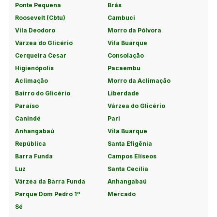
Ponte Pequena
Brás
Roosevelt (Cbtu)
Cambuci
Vila Deodoro
Morro da Pólvora
Várzea do Glicério
Vila Buarque
Cerqueira Cesar
Consolação
Higienópolis
Pacaembu
Aclimação
Morro da Aclimação
Bairro do Glicério
Liberdade
Paraíso
Várzea do Glicério
Canindé
Pari
Anhangabaú
Vila Buarque
República
Santa Efigênia
Barra Funda
Campos Elíseos
Luz
Santa Cecília
Várzea da Barra Funda
Anhangabaú
Parque Dom Pedro 1º
Mercado
Sé