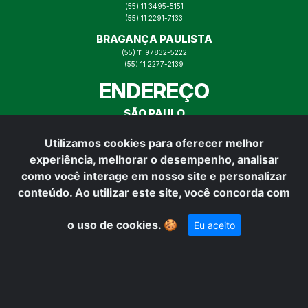
(55) 11 3495-5151
(55) 11 2291-7133
BRAGANÇA PAULISTA
(55) 11 97832-5222
(55) 11 2277-2139
ENDEREÇO
SÃO PAULO
RUA ITAJAÍ N° 73, MOOCA SP
Utilizamos cookies para oferecer melhor
BRAGANÇA PAULISTA
experiência, melhorar o desempenho, analisar
RUA PADRE VITOR N° 165,
BRAGANÇA PAULISTA
como você interage em nosso site e personalizar
REDES SOCIAIS
conteúdo. Ao utilizar este site, você concorda com
o uso de cookies.
🍪
Eu aceito
Desenvolvido por: