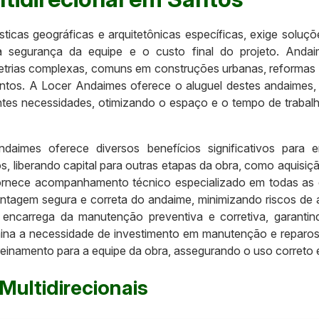
ticas geográficas e arquitetônicas específicas, exige soluç
 a segurança da equipe e o custo final do projeto. Andaime
metrias complexas, comuns em construções urbanas, reformas 
Santos. A Locer Andaimes oferece o aluguel destes andaimes,
entes necessidades, otimizando o espaço e o tempo de trabalh
daimes oferece diversos benefícios significativos para e
s, liberando capital para outras etapas da obra, como aquisi
fornece acompanhamento técnico especializado em todas as
tagem segura e correta do andaime, minimizando riscos de 
ncarrega da manutenção preventiva e corretiva, garanti
imina a necessidade de investimento em manutenção e reparo
einamento para a equipe da obra, assegurando o uso correto e
ultidirecionais