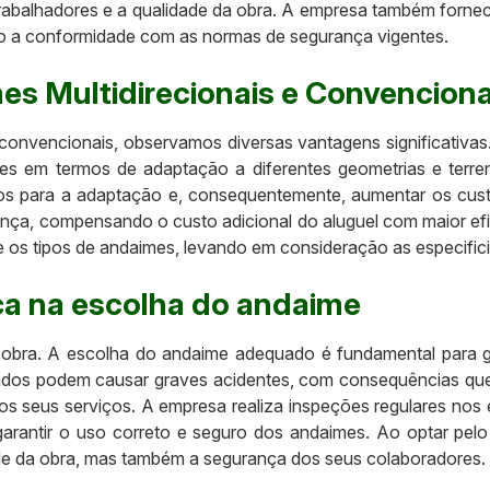
 trabalhadores e a qualidade da obra. A empresa também for
o a conformidade com as normas de segurança vigentes.
s Multidirecionais e Convenciona
convencionais, observamos diversas vantagens significativa
ções em termos de adaptação a diferentes geometrias e ter
os para a adaptação e, consequentemente, aumentar os custo
rança, compensando o custo adicional do aluguel com maior ef
re os tipos de andaimes, levando em consideração as especific
ça na escolha do andaime
 obra. A escolha do andaime adequado é fundamental para ga
ados podem causar graves acidentes, com consequências que 
s seus serviços. A empresa realiza inspeções regulares nos e
garantir o uso correto e seguro dos andaimes. Ao optar pelo
de da obra, mas também a segurança dos seus colaboradores.