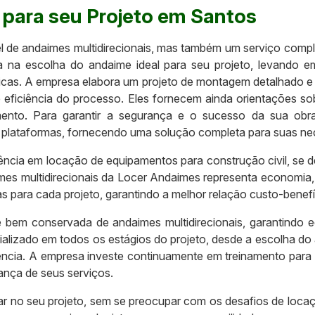
para seu Projeto em Santos
de andaimes multidirecionais, mas também um serviço complet
a na escolha do andaime ideal para seu projeto, levando em
íficas. A empresa elabora um projeto de montagem detalhado 
ficiência do processo. Eles fornecem ainda orientações sob
mento. Para garantir a segurança e o sucesso da sua ob
plataformas, fornecendo uma solução completa para suas ne
ncia em locação de equipamentos para construção civil, se 
imes multidirecionais da Locer Andaimes representa economia,
 para cada projeto, garantindo a melhor relação custo-benefí
bem conservada de andaimes multidirecionais, garantindo e
alizado em todos os estágios do projeto, desde a escolha d
iência. A empresa investe continuamente em treinamento para
rança de seus serviços.
 no seu projeto, sem se preocupar com os desafios de locaç