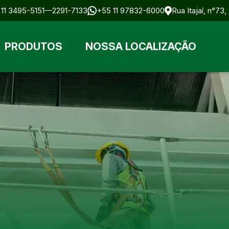
11 3495-5151
2291-7133
+55 11 97832-6000
Rua Itajaí, n°73
PRODUTOS
NOSSA LOCALIZAÇÃO