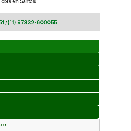
a obra em Santos!
51
(11) 97832-600055
/
esar