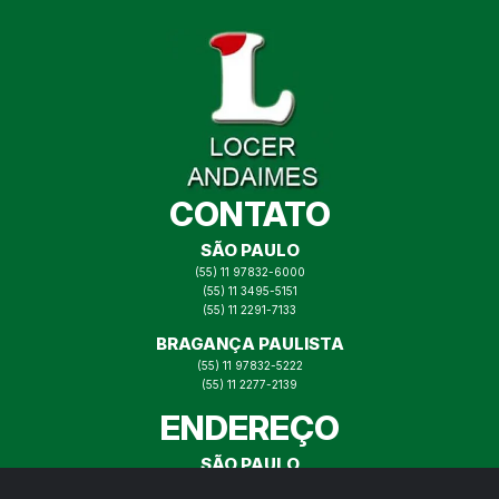
CONTATO
SÃO PAULO
(55) 11 97832-6000
(55) 11 3495-5151
(55) 11 2291-7133
BRAGANÇA PAULISTA
(55) 11 97832-5222
(55) 11 2277-2139
ENDEREÇO
SÃO PAULO
RUA ITAJAÍ N° 73, MOOCA SP