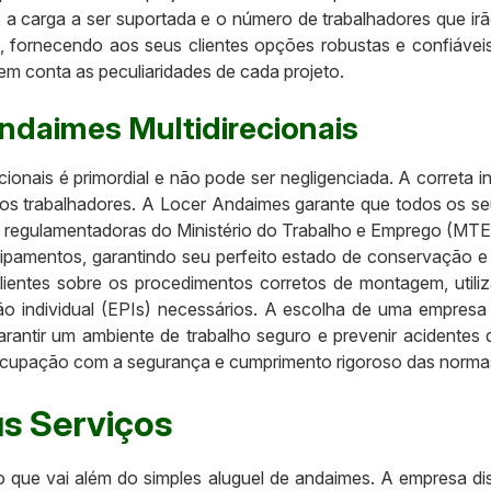
, a carga a ser suportada e o número de trabalhadores que ir
fornecendo aos seus clientes opções robustas e confiávei
em conta as peculiaridades de cada projeto.
daimes Multidirecionais
ionais é primordial e não pode ser negligenciada. A correta i
a dos trabalhadores. A Locer Andaimes garante que todos os
egulamentadoras do Ministério do Trabalho e Emprego (MTE), p
uipamentos, garantindo seu perfeito estado de conservação 
clientes sobre os procedimentos corretos de montagem, util
o individual (EPIs) necessários. A escolha de uma empres
rantir um ambiente de trabalho seguro e prevenir acidentes
cupação com a segurança e cumprimento rigoroso das norma
s Serviços
que vai além do simples aluguel de andaimes. A empresa disp