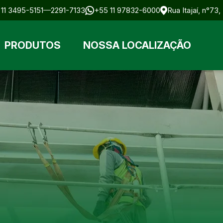
11 3495-5151
2291-7133
+55 11 97832-6000
Rua Itajaí, n°73
PRODUTOS
NOSSA LOCALIZAÇÃO