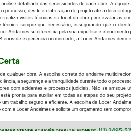
 análise detalhada das necessidades de cada obra. A equipe
 processo, desde a elaboração do projeto até a desmontagem
realiza visitas técnicas no local da obra para avaliar as c
 técnico sempre que necessário, assegurando que o client
ocer Andaimes se diferencia pela sua expertise e atendimento
8 anos de experiência no mercado, a Locer Andaimes demonst
Certa
 de qualquer obra. A escolha correta do andaime multidireci
iciência, a segurança e a tranquilidade durante todo o proce
ores com acidentes e processos judiciais. Não se arrisque 
está pronta para auxiliar em todas as etapas do seu projet
 um trabalho seguro e eficiente. A escolha da Locer Andaime
 com a Locer Andaimes e solicite um orçamento sem compromi
(11) 3495-51
DAIMES ATENDE ATRAVÉS DO(S) TELEFONE(S):