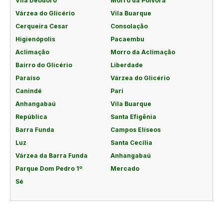
Vila Deodoro
Morro da Pólvora
Várzea do Glicério
Vila Buarque
Cerqueira Cesar
Consolação
Higienópolis
Pacaembu
Aclimação
Morro da Aclimação
Bairro do Glicério
Liberdade
Paraíso
Várzea do Glicério
Canindé
Pari
Anhangabaú
Vila Buarque
República
Santa Efigênia
Barra Funda
Campos Elíseos
Luz
Santa Cecília
Várzea da Barra Funda
Anhangabaú
Parque Dom Pedro 1º
Mercado
Sé