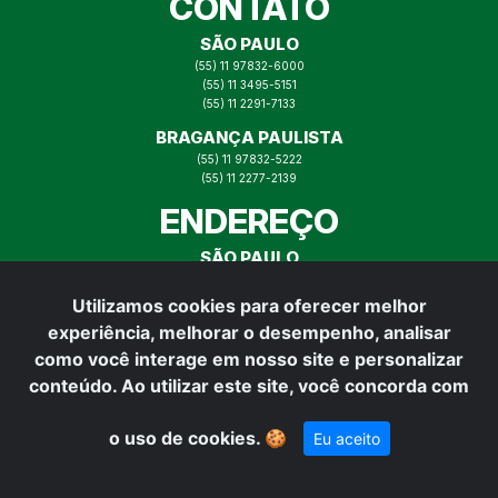
CONTATO
SÃO PAULO
(55) 11 97832-6000
(55) 11 3495-5151
(55) 11 2291-7133
BRAGANÇA PAULISTA
(55) 11 97832-5222
(55) 11 2277-2139
ENDEREÇO
SÃO PAULO
RUA ITAJAÍ N° 73, MOOCA SP
Utilizamos cookies para oferecer melhor
BRAGANÇA PAULISTA
experiência, melhorar o desempenho, analisar
RUA PADRE VITOR N° 165,
BRAGANÇA PAULISTA
como você interage em nosso site e personalizar
REDES SOCIAIS
conteúdo. Ao utilizar este site, você concorda com
o uso de cookies.
🍪
Eu aceito
Desenvolvido por: