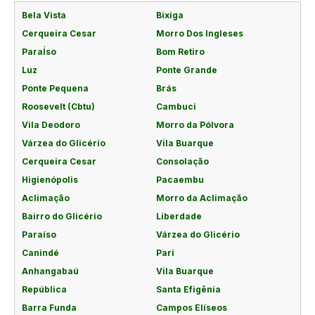
Bela Vista
Bixiga
Cerqueira Cesar
Morro Dos Ingleses
ParaÍso
Bom Retiro
Luz
Ponte Grande
Ponte Pequena
Brás
Roosevelt (Cbtu)
Cambuci
Vila Deodoro
Morro da Pólvora
Várzea do Glicério
Vila Buarque
Cerqueira Cesar
Consolação
Higienópolis
Pacaembu
Aclimação
Morro da Aclimação
Bairro do Glicério
Liberdade
Paraíso
Várzea do Glicério
Canindé
Pari
Anhangabaú
Vila Buarque
República
Santa Efigênia
Barra Funda
Campos Elíseos