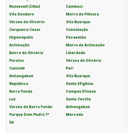
Roosevelt (Cbtu)
Cambuci
Vila Deodoro
Morro da Pólvora
Várzea do Glicério
Vila Buarque
Cerqueira Cesar
Consolação
Higienópolis
Pacaembu
Aclimação
Morro da Aclimação
Bairro do Glicério
Liberdade
Paraíso
Várzea do Glicério
Canindé
Pari
Anhangabaú
Vila Buarque
República
Santa Efigênia
Barra Funda
Campos Elíseos
Luz
Santa Cecília
Várzea da Barra Funda
Anhangabaú
Parque Dom Pedro 1º
Mercado
Sé