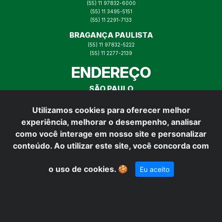
(55) 11 97832-6000
(55) 11 3495-5151
(55) 11 2291-7133
BRAGANÇA PAULISTA
(55) 11 97832-5222
(55) 11 2277-2139
ENDEREÇO
SÃO PAULO
RUA ITAJAÍ N° 73, MOOCA SP
Utilizamos cookies para oferecer melhor
BRAGANÇA PAULISTA
experiência, melhorar o desempenho, analisar
RUA PADRE VITOR N° 165,
BRAGANÇA PAULISTA
como você interage em nosso site e personalizar
REDES SOCIAIS
conteúdo. Ao utilizar este site, você concorda com
o uso de cookies.
🍪
Eu aceito
Desenvolvido por: