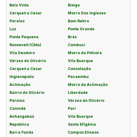
Bela Vista
Bixiga
Cerqueira Cesar
Morro Dos Ingleses
ParaÍso
Bom Retiro
Luz
Ponte Grande
Ponte Pequena
Brás
Roosevelt (Cbtu)
Cambuci
Vila Deodoro
Morro da Pólvora
Várzea do Glicério
Vila Buarque
Cerqueira Cesar
Consolação
Higienópolis
Pacaembu
Aclimação
Morro da Aclimação
Bairro do Glicério
Liberdade
Paraíso
Várzea do Glicério
Canindé
Pari
Anhangabaú
Vila Buarque
República
Santa Efigênia
Barra Funda
Campos Elíseos