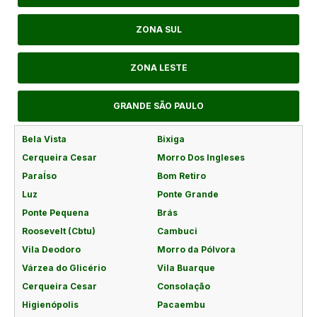
ZONA SUL
ZONA LESTE
GRANDE SÃO PAULO
Bela Vista
Bixiga
Cerqueira Cesar
Morro Dos Ingleses
ParaÍso
Bom Retiro
Luz
Ponte Grande
Ponte Pequena
Brás
Roosevelt (Cbtu)
Cambuci
Vila Deodoro
Morro da Pólvora
Várzea do Glicério
Vila Buarque
Cerqueira Cesar
Consolação
Higienópolis
Pacaembu