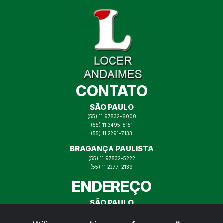
CONTATO
SÃO PAULO
(55) 11 97832-6000
(55) 11 3495-5151
(55) 11 2291-7133
BRAGANÇA PAULISTA
(55) 11 97832-5222
(55) 11 2277-2139
ENDEREÇO
SÃO PAULO
RUA ITAJAÍ N° 73, MOOCA SP