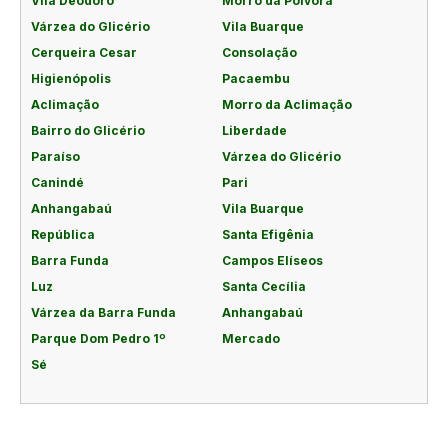
Vila Deodoro
Morro da Pólvora
Várzea do Glicério
Vila Buarque
Cerqueira Cesar
Consolação
Higienópolis
Pacaembu
Aclimação
Morro da Aclimação
Bairro do Glicério
Liberdade
Paraíso
Várzea do Glicério
Canindé
Pari
Anhangabaú
Vila Buarque
República
Santa Efigênia
Barra Funda
Campos Elíseos
Luz
Santa Cecília
Várzea da Barra Funda
Anhangabaú
Parque Dom Pedro 1º
Mercado
Sé