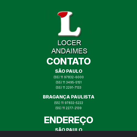
CONTATO
SÃO PAULO
(55) 11 97832-6000
(55) 11 3495-5151
(55) 11 2291-7133
BRAGANÇA PAULISTA
(55) 11 97832-5222
(55) 11 2277-2139
ENDEREÇO
SÃO PAULO
RUA ITAJAÍ N° 73, MOOCA SP