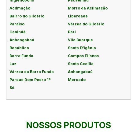
Higienópolis
Pacaembu
Aclimação
Morro da Aclimação
Bairro do Glicério
Liberdade
Paraíso
Várzea do Glicério
Canindé
Pari
Anhangabaú
Vila Buarque
República
Santa Efigênia
Barra Funda
Campos Elíseos
Luz
Santa Cecília
Várzea da Barra Funda
Anhangabaú
Parque Dom Pedro 1º
Mercado
Sé
NOSSOS PRODUTOS