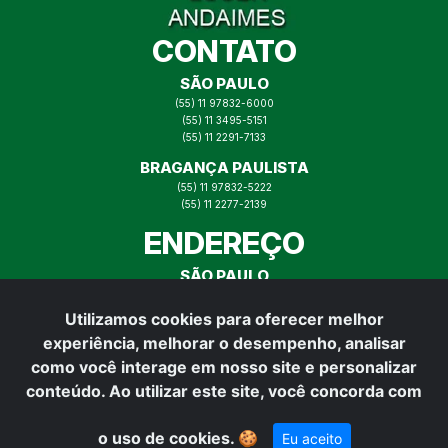
CONTATO
SÃO PAULO
(55) 11 97832-6000
(55) 11 3495-5151
(55) 11 2291-7133
BRAGANÇA PAULISTA
(55) 11 97832-5222
(55) 11 2277-2139
ENDEREÇO
SÃO PAULO
RUA ITAJAÍ N° 73, MOOCA SP
Utilizamos cookies para oferecer melhor
BRAGANÇA PAULISTA
experiência, melhorar o desempenho, analisar
RUA PADRE VITOR N° 165,
BRAGANÇA PAULISTA
como você interage em nosso site e personalizar
REDES SOCIAIS
conteúdo. Ao utilizar este site, você concorda com
o uso de cookies.
🍪
Eu aceito