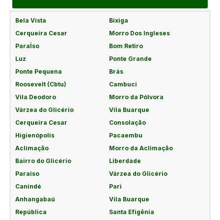
Bela Vista
Bixiga
Cerqueira Cesar
Morro Dos Ingleses
ParaÍso
Bom Retiro
Luz
Ponte Grande
Ponte Pequena
Brás
Roosevelt (Cbtu)
Cambuci
Vila Deodoro
Morro da Pólvora
Várzea do Glicério
Vila Buarque
Cerqueira Cesar
Consolação
Higienópolis
Pacaembu
Aclimação
Morro da Aclimação
Bairro do Glicério
Liberdade
Paraíso
Várzea do Glicério
Canindé
Pari
Anhangabaú
Vila Buarque
República
Santa Efigênia