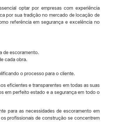
ssencial optar por empresas com experiência
ca por sua tradição no mercado de locação de
omo referência em segurança e excelência no
ma de escoramento.
de cada obra.
lificando o processo para o cliente.
s eficientes e transparentes em todas as suas
s em perfeito estado e a segurança em todo o
nte para as necessidades de escoramento em
 os profissionais de construção se concentrem