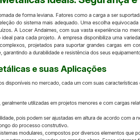
ada de forma leviana. Fatores como a carga a ser suportada, a 
seleção do sistema mais adequado. Uma escolha equivocada p
uízos. A Locer Andaimes, com sua vasta experiência no merc
o ideal para cada projeto. A empresa disponibiliza uma varie
 complexos, projetados para suportar grandes cargas em c
ade, garantindo a durabilidade e resistência dos seus equipament
tálicas e suas Aplicações
s disponíveis no mercado, cada um com suas características e
 geralmente utilizadas em projetos menores e com cargas rela
lidade, pois podem ser ajustadas em altura de acordo com a n
longo do processo construtivo.
istemas modulares, compostos por diversos elementos que po