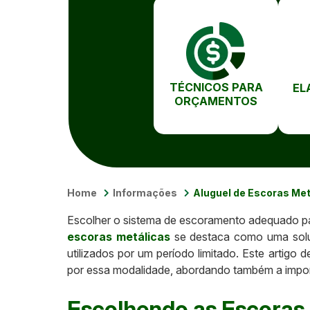
TÉCNICOS PARA
EL
ORÇAMENTOS
Home
Informações
Aluguel de Escoras Met
Escolher o sistema de escoramento adequado para
escoras metálicas
se destaca como uma solu
utilizados por um período limitado. Este artigo
por essa modalidade, abordando também a impor
Escolhendo as Escoras M