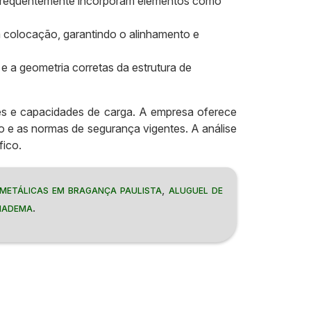
s frequentemente incorporam elementos como
 colocação, garantindo o alinhamento e
e a geometria corretas da estrutura de
es e capacidades de carga. A empresa oferece
o e as normas de segurança vigentes. A análise
fico.
,
 METÁLICAS EM BRAGANÇA PAULISTA
ALUGUEL DE
.
DIADEMA