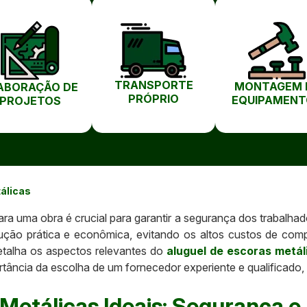
TRANSPORTE
MONTAGEM 
ABORAÇÃO DE
PRÓPRIO
EQUIPAMENT
PROJETOS
álicas
 uma obra é crucial para garantir a segurança dos trabalhado
ção prática e econômica, evitando os altos custos de com
 detalha os aspectos relevantes do
aluguel de escoras metál
tância da escolha de um fornecedor experiente e qualificado
etálicas Ideais: Segurança e 