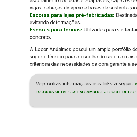
escoramento robustas e adaptáveis, capazes de
vigas, cabeças de apoio e bases de sustentação
Escoras para lajes pré-fabricadas:
Destinada
evitando deformações.
Escoras para fôrmas:
Utilizadas para sustenta
concreto.
A Locer Andaimes possui um amplo portfólio d
suporte técnico para a escolha do sistema mais
criteriosa das necessidades da obra garante a s
Veja outras informações nos links a seguir:
,
ESCORAS METÁLICAS EM CAMBUCI
ALUGUEL DE ESC