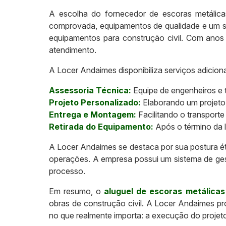
A escolha do fornecedor de escoras metálica
comprovada, equipamentos de qualidade e um s
equipamentos para construção civil. Com anos
atendimento.
A Locer Andaimes disponibiliza serviços adicion
Assessoria Técnica:
Equipe de engenheiros e t
Projeto Personalizado:
Elaborando um projeto 
Entrega e Montagem:
Facilitando o transporte
Retirada do Equipamento:
Após o término da l
A Locer Andaimes se destaca por sua postura é
operações. A empresa possui um sistema de ges
processo.
Em resumo, o
aluguel de escoras metálicas
obras de construção civil. A Locer Andaimes pr
no que realmente importa: a execução do projet