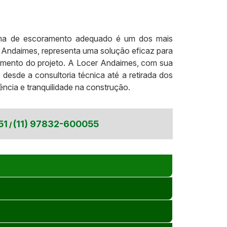
stema de escoramento adequado é um dos mais
r Andaimes, representa uma solução eficaz para
damento do projeto. A Locer Andaimes, com sua
esde a consultoria técnica até a retirada dos
ncia e tranquilidade na construção.
51
(11) 97832-600055
/