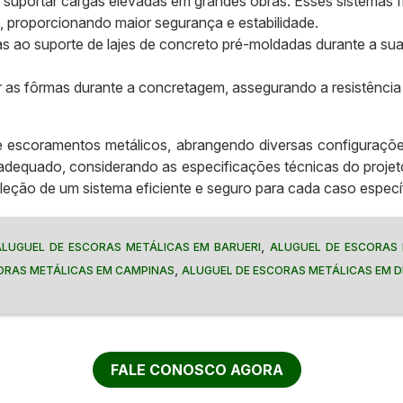
 suportar cargas elevadas em grandes obras. Esses sistema
, proporcionando maior segurança e estabilidade.
s ao suporte de lajes de concreto pré-moldadas durante a sua
r as fôrmas durante a concretagem, assegurando a resistência 
e escoramentos metálicos, abrangendo diversas configuraçõ
 adequado, considerando as especificações técnicas do projet
eleção de um sistema eficiente e seguro para cada caso especí
,
ALUGUEL DE ESCORAS METÁLICAS EM BARUERI
ALUGUEL DE ESCORAS
,
ORAS METÁLICAS EM CAMPINAS
ALUGUEL DE ESCORAS METÁLICAS EM 
FALE CONOSCO AGORA