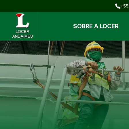
+55 
SOBRE A LOCER