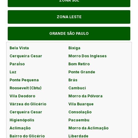
ZONA SUL
ZONA LESTE
GRANDE SÃO PAULO
Bela Vista
Bixiga
Cerqueira Cesar
Morro Dos Ingleses
ParaÍso
Bom Retiro
Luz
Ponte Grande
Ponte Pequena
Brás
Roosevelt (Cbtu)
Cambuci
Vila Deodoro
Morro da Pólvora
Várzea do Glicério
Vila Buarque
Cerqueira Cesar
Consolação
Higienópolis
Pacaembu
Aclimação
Morro da Aclimação
Bairro do Glicério
Liberdade