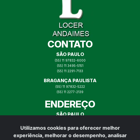
CONTATO
SÃO PAULO
(55) 11 97832-6000
(55) 11 3495-5151
(55) 11 2291-7133
BRAGANÇA PAULISTA
(55) 11 97832-5222
(55) 11 2277-2139
ENDEREÇO
SÃO PAULO
RUA ITAJAÍ N° 73, MOOCA SP
Utilizamos cookies para oferecer melhor
BRAGANÇA PAULISTA
experiência, melhorar o desempenho, analisar
RUA PADRE VITOR N° 165,
BRAGANÇA PAULISTA