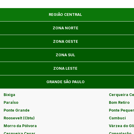
REGIÃO CENTRAL
ZONA NORTE
ZONA OESTE
ZONA SUL
ZONA LESTE
GRANDE SÃO PAULO
Bixiga
Cerqueira C
ParaÍso
Bom Retiro
Ponte Grande
Ponte Peque
Roosevelt (Cbtu)
Cambuci
Morro da Pólvora
Várzea do Gl
Cerqueira Cesar
Consolação