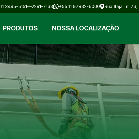
11 3495-5151
2291-7133
+55 11 97832-6000
Rua Itajaí, n°73
PRODUTOS
NOSSA LOCALIZAÇÃO