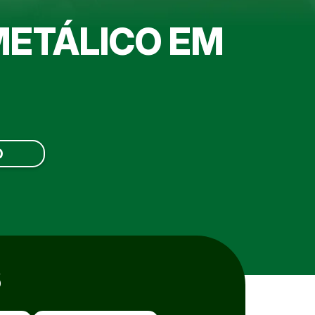
ETÁLICO EM
O
S