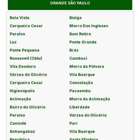
GRANDE SÃO PAULO
Bela Vista
Bixiga
Cerqueira Cesar
Morro Dos Ingleses
ParaÍso
Bom Retiro
Luz
Ponte Grande
Ponte Pequena
Brás
Roosevelt (Cbtu)
Cambuci
Vila Deodoro
Morro da Pólvora
Várzea do Glicério
Vila Buarque
Cerqueira Cesar
Consolação
Higienópolis
Pacaembu
Aclimação
Morro da Aclimação
Bairro do Glicério
Liberdade
Paraíso
Várzea do Glicério
Canindé
Pari
Anhangabaú
Vila Buarque
República
Santa Efigênia