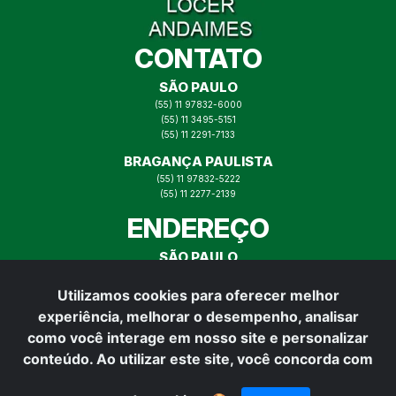
CONTATO
SÃO PAULO
(55) 11 97832-6000
(55) 11 3495-5151
(55) 11 2291-7133
BRAGANÇA PAULISTA
(55) 11 97832-5222
(55) 11 2277-2139
ENDEREÇO
SÃO PAULO
RUA ITAJAÍ N° 73, MOOCA SP
Utilizamos cookies para oferecer melhor
BRAGANÇA PAULISTA
experiência, melhorar o desempenho, analisar
RUA PADRE VITOR N° 165,
BRAGANÇA PAULISTA
como você interage em nosso site e personalizar
REDES SOCIAIS
conteúdo. Ao utilizar este site, você concorda com