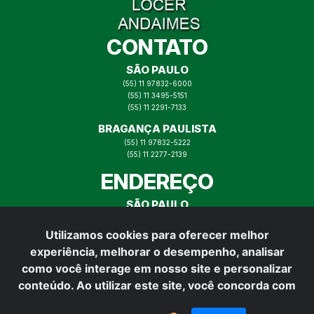
CONTATO
SÃO PAULO
(55) 11 97832-6000
(55) 11 3495-5151
(55) 11 2291-7133
BRAGANÇA PAULISTA
(55) 11 97832-5222
(55) 11 2277-2139
ENDEREÇO
SÃO PAULO
RUA ITAJAÍ N° 73, MOOCA SP
Utilizamos cookies para oferecer melhor
BRAGANÇA PAULISTA
experiência, melhorar o desempenho, analisar
RUA PADRE VITOR N° 165,
BRAGANÇA PAULISTA
como você interage em nosso site e personalizar
REDES SOCIAIS
conteúdo. Ao utilizar este site, você concorda com