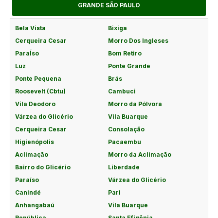
GRANDE SÃO PAULO
Bela Vista
Bixiga
Cerqueira Cesar
Morro Dos Ingleses
ParaÍso
Bom Retiro
Luz
Ponte Grande
Ponte Pequena
Brás
Roosevelt (Cbtu)
Cambuci
Vila Deodoro
Morro da Pólvora
Várzea do Glicério
Vila Buarque
Cerqueira Cesar
Consolação
Higienópolis
Pacaembu
Aclimação
Morro da Aclimação
Bairro do Glicério
Liberdade
Paraíso
Várzea do Glicério
Canindé
Pari
Anhangabaú
Vila Buarque
República
Santa Efigênia