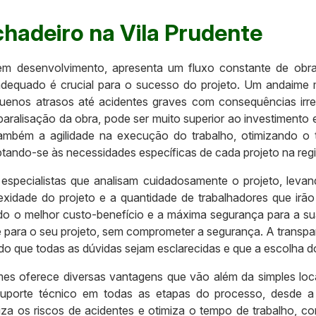
hadeiro na Vila Prudente
 em desenvolvimento, apresenta um fluxo constante de obr
adequado é crucial para o sucesso do projeto. Um andaim
equenos atrasos até acidentes graves com consequências irre
 paralisação da obra, pode ser muito superior ao investiment
ambém a agilidade na execução do trabalho, otimizando o
tando-se às necessidades específicas de cada projeto na regi
 especialistas que analisam cuidadosamente o projeto, leva
exidade do projeto e a quantidade de trabalhadores que irão
o o melhor custo-benefício e a máxima segurança para a s
e para o seu projeto, sem comprometer a segurança. A transpa
ndo que todas as dúvidas sejam esclarecidas e que a escolha 
es oferece diversas vantagens que vão além da simples lo
 suporte técnico em todas as etapas do processo, desde
a os riscos de acidentes e otimiza o tempo de trabalho, co