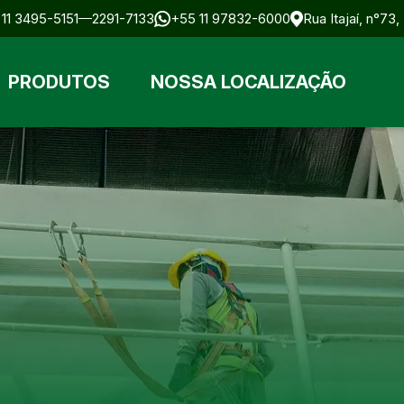
11 3495-5151
2291-7133
+55 11 97832-6000
Rua Itajaí, n°73
PRODUTOS
NOSSA LOCALIZAÇÃO