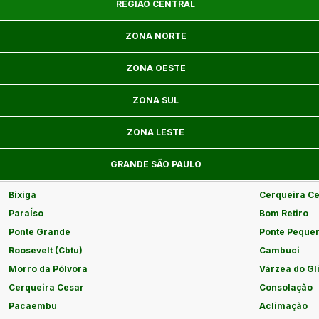
REGIÃO CENTRAL
ZONA NORTE
ZONA OESTE
ZONA SUL
ZONA LESTE
GRANDE SÃO PAULO
Bixiga
Cerqueira C
ParaÍso
Bom Retiro
Ponte Grande
Ponte Peque
Roosevelt (Cbtu)
Cambuci
Morro da Pólvora
Várzea do Gl
Cerqueira Cesar
Consolação
Pacaembu
Aclimação