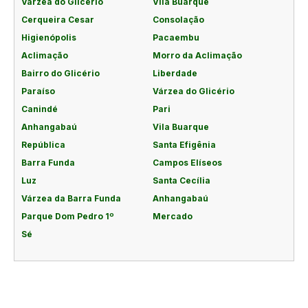
Várzea do Glicério
Vila Buarque
Cerqueira Cesar
Consolação
Higienópolis
Pacaembu
Aclimação
Morro da Aclimação
Bairro do Glicério
Liberdade
Paraíso
Várzea do Glicério
Canindé
Pari
Anhangabaú
Vila Buarque
República
Santa Efigênia
Barra Funda
Campos Elíseos
Luz
Santa Cecília
Várzea da Barra Funda
Anhangabaú
Parque Dom Pedro 1º
Mercado
Sé