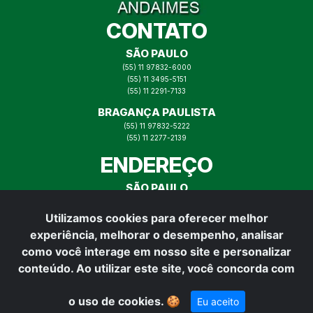
CONTATO
SÃO PAULO
(55) 11 97832-6000
(55) 11 3495-5151
(55) 11 2291-7133
BRAGANÇA PAULISTA
(55) 11 97832-5222
(55) 11 2277-2139
ENDEREÇO
SÃO PAULO
RUA ITAJAÍ N° 73, MOOCA SP
Utilizamos cookies para oferecer melhor
BRAGANÇA PAULISTA
experiência, melhorar o desempenho, analisar
RUA PADRE VITOR N° 165,
BRAGANÇA PAULISTA
como você interage em nosso site e personalizar
REDES SOCIAIS
conteúdo. Ao utilizar este site, você concorda com
o uso de cookies.
🍪
Eu aceito