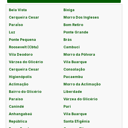
Bela Vista
Bixiga
Cerqueira Cesar
Morro Dos Ingleses
ParaÍso
Bom Retiro
Luz
Ponte Grande
Ponte Pequena
Brás
Roosevelt (Cbtu)
Cambuci
Vila Deodoro
Morro da Pólvora
Várzea do Glicério
Vila Buarque
Cerqueira Cesar
Consolação
Higienópolis
Pacaembu
Aclimação
Morro da Aclimação
Bairro do Glicério
Liberdade
Paraíso
Várzea do Glicério
Canindé
Pari
Anhangabaú
Vila Buarque
República
Santa Efigênia