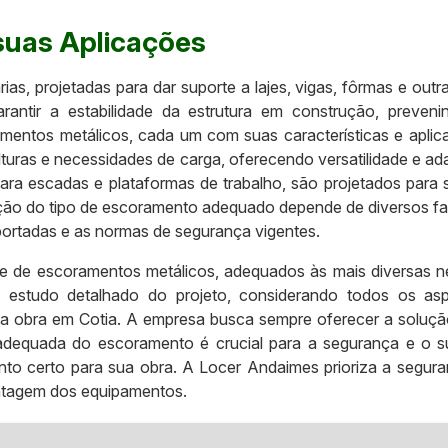
suas Aplicações
as, projetadas para dar suporte a lajes, vigas, fôrmas e out
rantir a estabilidade da estrutura em construção, preven
amentos metálicos, cada um com suas características e aplic
turas e necessidades de carga, oferecendo versatilidade e adap
a escadas e plataformas de trabalho, são projetados para s
ção do tipo de escoramento adequado depende de diversos fato
uportadas e as normas de segurança vigentes.
 de escoramentos metálicos, adequados às mais diversas n
m estudo detalhado do projeto, considerando todos os asp
 obra em Cotia. A empresa busca sempre oferecer a solução 
 adequada do escoramento é crucial para a segurança e o s
o certo para sua obra. A Locer Andaimes prioriza a segur
ntagem dos equipamentos.