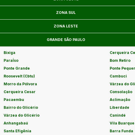
ZONA SUL
ZONA LESTE
GRANDE SÃO PAULO
Bixiga
Cerqueira C
ParaÍso
Bom Retiro
Ponte Grande
Ponte Peque
Roosevelt (Cbtu)
Cambuci
Morro da Pólvora
Várzea do Gl
Cerqueira Cesar
Consolação
Pacaembu
Aclimação
Bairro do Glicério
Liberdade
Várzea do Glicério
Canindé
Anhangabaú
Vila Buarque
Santa Efigênia
Barra Funda