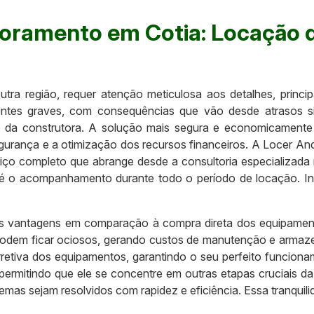
scoramento em Cotia: Locação
tra região, requer atenção meticulosa aos detalhes, princi
tes graves, com consequências que vão desde atrasos sign
da construtora. A solução mais segura e economicamente v
egurança e a otimização dos recursos financeiros. A Locer A
rviço completo que abrange desde a consultoria especializa
é o acompanhamento durante todo o período de locação. Inve
 vantagens em comparação à compra direta dos equipamentos
podem ficar ociosos, gerando custos de manutenção e armaz
retiva dos equipamentos, garantindo o seu perfeito funciona
 permitindo que ele se concentre em outras etapas cruciais d
as sejam resolvidos com rapidez e eficiência. Essa tranquili