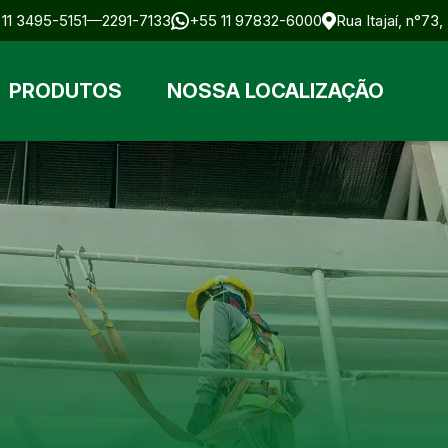
11 3495-5151
2291-7133
+55 11 97832-6000
Rua Itajaí, n°73
PRODUTOS
NOSSA LOCALIZAÇÃO