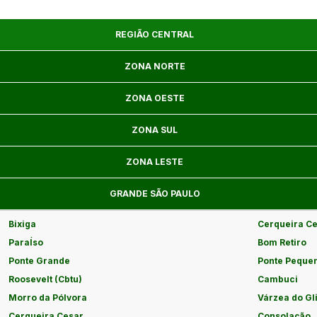
REGIÃO CENTRAL
ZONA NORTE
ZONA OESTE
ZONA SUL
ZONA LESTE
GRANDE SÃO PAULO
Bixiga
Cerqueira C
ParaÍso
Bom Retiro
Ponte Grande
Ponte Peque
Roosevelt (Cbtu)
Cambuci
Morro da Pólvora
Várzea do Gl
Cerqueira Cesar
Consolação