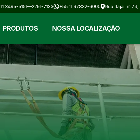
11 3495-5151
2291-7133
+55 11 97832-6000
Rua Itajaí, n°73
PRODUTOS
NOSSA LOCALIZAÇÃO