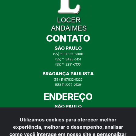
CONTATO
SÃO PAULO
(55) 11 97832-6000
(55) 11 3495-5151
(55) 11 2291-7133
BRAGANÇA PAULISTA
(55) 11 97832-5222
(55) 11 2277-2139
ENDEREÇO
SÃO PAULO
RUA ITAJAÍ N° 73, MOOCA SP
Utilizamos cookies para oferecer melhor
BRAGANÇA PAULISTA
experiência, melhorar o desempenho, analisar
RUA PADRE VITOR N° 165,
BRAGANÇA PAULISTA
como você interage em nosso site e personalizar