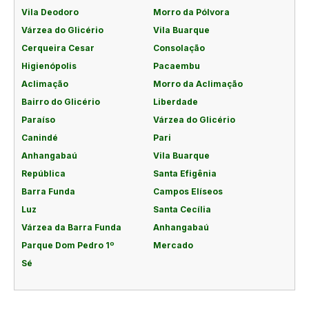
Vila Deodoro
Morro da Pólvora
Várzea do Glicério
Vila Buarque
Cerqueira Cesar
Consolação
Higienópolis
Pacaembu
Aclimação
Morro da Aclimação
Bairro do Glicério
Liberdade
Paraíso
Várzea do Glicério
Canindé
Pari
Anhangabaú
Vila Buarque
República
Santa Efigênia
Barra Funda
Campos Elíseos
Luz
Santa Cecília
Várzea da Barra Funda
Anhangabaú
Parque Dom Pedro 1º
Mercado
Sé