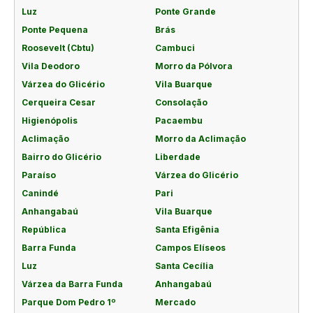
Luz
Ponte Grande
Ponte Pequena
Brás
Roosevelt (Cbtu)
Cambuci
Vila Deodoro
Morro da Pólvora
Várzea do Glicério
Vila Buarque
Cerqueira Cesar
Consolação
Higienópolis
Pacaembu
Aclimação
Morro da Aclimação
Bairro do Glicério
Liberdade
Paraíso
Várzea do Glicério
Canindé
Pari
Anhangabaú
Vila Buarque
República
Santa Efigênia
Barra Funda
Campos Elíseos
Luz
Santa Cecília
Várzea da Barra Funda
Anhangabaú
Parque Dom Pedro 1º
Mercado