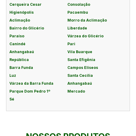
Cerqueira Cesar
Consolação
Higienópolis
Pacaembu
Aclimação
Morro da Aclimação
Bairro do Glicério
Liberdade
Paraíso
Várzea do Glicério
Canindé
Pari
Anhangabaú
Vila Buarque
República
Santa Efigênia
Barra Funda
Campos Elíseos
Luz
Santa Cecília
Várzea da Barra Funda
Anhangabaú
Parque Dom Pedro 1º
Mercado
Sé