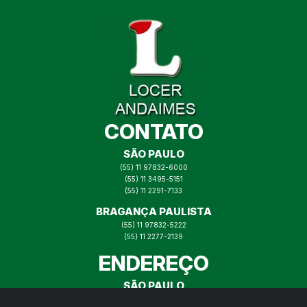
CONTATO
SÃO PAULO
(55) 11 97832-6000
(55) 11 3495-5151
(55) 11 2291-7133
BRAGANÇA PAULISTA
(55) 11 97832-5222
(55) 11 2277-2139
ENDEREÇO
SÃO PAULO
RUA ITAJAÍ N° 73, MOOCA SP